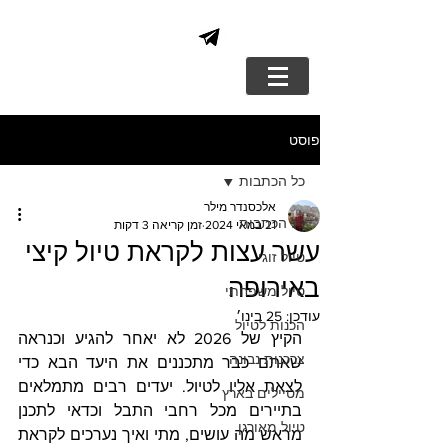
פוסט
כל הכתבות
אלכסנדר מילר
כל הכתבות
21 במאי 2024
זמן קריאה 3 דקות
עשר עצות לקראת טיול קיצי
טיול זוגי
באירופה
טיול משפחתי
עודכן:
25 בינו׳
הכנות לטיול
הקיץ של 2026 לא יאחר להגיע וכנראה 
צרכנות נבונה
שאתם כבר מתכננים את היעד הבא כדי 
לצאת אליו לטיול. יעדים רבים מתמלאים 
מטיילים בארץ
בתיירים מכל רחבי התבל וכדאי לתכנן 
טיול מאורגן
מראש מה עושים, מתי ואיך נערכים לקראת 