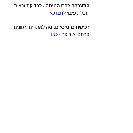
התעכבה לכם הטיסה
 - לבדיקת זכאות 
וקבלת פיצוי 
לחצו כאן
רכישת כרטיסי כניסה
 לאתרים מגוונים 
ברחבי אירופה - 
כאן
תקשורת
 - ניתן להזמין דרים-סים 
אוניברסלי הביתה לפני הטיסה - 
כאן
השכרת רכב 
- ניתן להזמין במחירים 
סבירים - 
כאן
או 
כאן
 וגם 
כאן
.
#טיול_לאירופה
, 
#הצעות_לטיולים
, 
#טיפים_לטיול
, 
#אירופה
, 
#חול