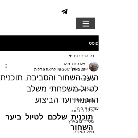
פוסט
כל הכתבות
אלכסנדר מילר
כל הכתבות
28 באוק׳ 2017
זמן קריאה 6 דקות
היער השחור והסביבה, תוכנית
טיול זוגי
לטיול משפחתי משלב
טיול משפחתי
ההכנות ועד הביצוע
הכנות לטיול
עודכן:
9 בינו׳
צרכנות נבונה
תוכנית שלכם לטיול ביער 
מטיילים בארץ
השחור
טיול מאורגן