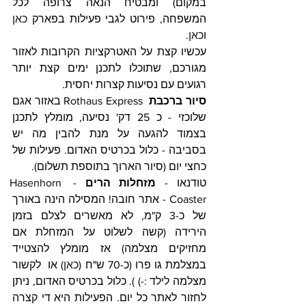
במקום) ומבטיח הנאה צרופה לכל 
המשפחה, פירוט לגבי פעילות בפארק 
כאן
ו
כאן
. 
עכשיו קצת על האטרקציות הקרובות לאזור 
מגורכם, שתוכלו לתכנן ימים קצת יותר 
רגועים עם נסיעות קצרות יחסית.
סיור ברכבת
  Rothaus Express באזור אגם 
שלוכזי - כ 25 דק' נסיעה, מומלץ לתכנן 
בצמוד להגעה על מנת להבין מה יש 
בסביבה - כלול בכרטיס האדום. פעילות של 
כחצי יום (סיור הארוך בתוספת תשלום).
טודנאו - 
מזחלות הרים
 - Hasenhorn 
Coaster - אתר חובה! המסילה הינה באורך  
של כ-3 ק"מ, לא מאשרים לצלם בזמן 
הירידה (קשה לשלוט על המזחלת אם 
מחזיקים מצלמה) אז מומלץ להצטייד 
במצלמת גו פרו (כ-70 ש"ח (
כאן
) או  לקשור 
מצלמה לילד :-) ). כלול בכרטיס האדום, ניתן 
לחזור לאתר כל יום. הפעילות היא די קצרה 