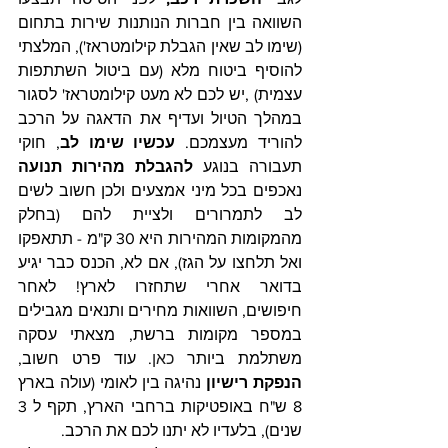
השוואה בין חברות הנותנות שירות בתחום 
(שימו לב שאין הגבלת קילומטראז'), המלצתי 
להוסיף ביטוח מלא (עם ביטול השתתפות 
עצמית) ,יש לכם לא מעט קילומטראז' לסגור 
במהלך הטיול ועדיף את הדאגה על הרכב 
להוריד מעצמכם. 
עכשיו שימו לב
, חוקי 
תעבורה בנוגע 
להגבלת מהירות תנועה
נאכפים בכל מיני אמצעים ולכן חשוב לשים 
לב לתמרורים ולציית להם (בחלק 
מהמקומות המהירות היא 30 ק"מ - תתאפקו 
ואל תלחצו על הגז), אם לא, הכנס כבר יגיע 
בדואר אחרי שתחזרו לארץ! לאחר 
חיפושים, השוואות מחירים ותנאים מגבילים 
במספר מקומות ברשת, מצאתי עסקה 
משתלמת ביותר 
כאן
. עוד פרט חשוב, 
הנפקת רישיון
 נהיגה בין לאומי (עולה בארץ 
8 ש"ח באופטיקות ברחבי הארץ, תקף ל 3  
שנים), בלעדיו לא יתנו לכם את הרכב.