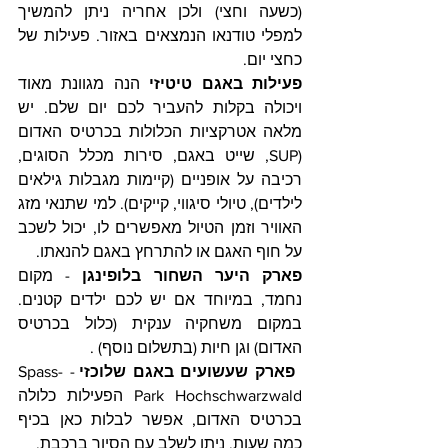
(כשעה וחצי) ולכן אחריה ניתן להמשיך 
למפלי טודנאו הנמצאים באזור. פעילות של 
כחצי יום.
פעילות באגם טיטיזי 
הנה מגוונת מאוד 
ויכולה בקלות להעביר לכם יום שלם. יש 
מלאה אטרקציות הכלולות בכרטיס האדום 
(SUP, שייט באגם, סירות מכלל הסוגים, 
רכיבה על אופניים (קיימות מגבלות גילאים 
לילדים), טיולי סיגווי, קייקים). למי שתנאי מזג 
האוויר וזמן הטיול מאפשרים לו, יכול לשכב 
על חוף האגם או להתרחץ באגם להנאתו.
פארק היער השחור בלופינגן
 - מקום 
נחמד, במיוחד אם יש לכם ילדים קטנים. 
במקום משחקיה ענקית (כלול בכרטיס 
האדום) וגן חיות (בתשלום נוסף) .
 פארק שעשועים באגם שלוכזי
 - Spass-
Park Hochschwarzwald הפעילות כלולה 
בכרטיס האדום, אפשר לבלות כאן בכיף 
כמה שעות. ניתן לשלב עם הסיור ברכבת.      