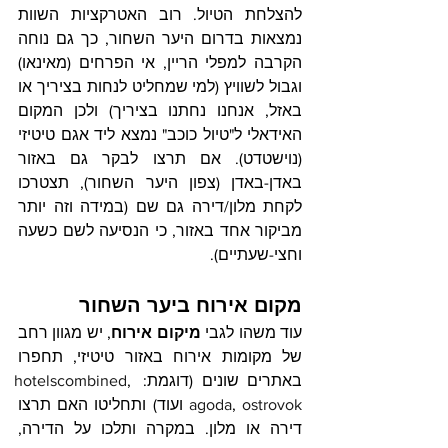
להצלחת הטיול. רוב האטרקציות השוות 
נמצאות בדרום היער השחור, כך גם נוחה 
הקרבה למפלי הריין, אי הפרחים (מאינאו) 
וגבול לשוויץ (למי שמחליט לנחות בציריך או 
באזל, אנחנו נחתנו בציריך) ולכן המקום 
האידאלי ל"טיול כוכב" נמצא ליד אגם טיטיזי 
(נוישטדט). אם תרצו לבקר גם באזור 
באדן-באדן (צפון היער השחור), תצטרכו 
לקחת מלון/דירה גם שם (במידה וזה יותר 
מביקור אחד באזור, כי הנסיעה לשם כשעה 
וחצי-שעתיים).
מקום אירוח ביער השחור
עוד משהו לגבי 
מיקום אירוח
, יש מגוון רחב 
של מקומות אירוח באזור טיטיזי, תחפרו 
באתרים שונים (דוגמת: 
, 
hotelscombined
ostrovok
, 
agoda
 ועוד) ותחליטו האם תרצו 
דירה או מלון. במקרה ותלכו על הדירה, 