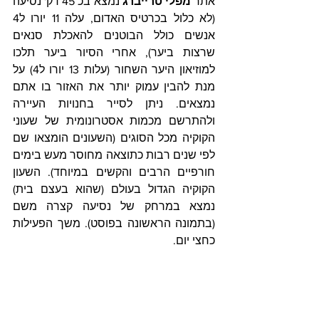
אתר 
מפלי טרייברג
 נמצא בכ 45 דק' נסיעה 
(לא כלול בכרטיס האדום, עלה 11 יורו ל4 
אנשים כולל הבוטנים להאכלת סנאים 
שרצות ביער), אחרי הסיור ביער תלכו 
למוזיאון היער השחור (עלות 13 יורו ל4) על 
מנת להבין עמוק יותר את האזור בו אתם 
נמצאים. ניתן לסייר בחנויות העיירה 
ולהתרשם מכמות אסטרונומית של שעוני 
הקוקיה מכל הסוגים (השעונים הומצאו שם 
לפי שנים רבות כתוצאה מחוסר מעש בימים 
חורפיים הרבים והקשים במיוחד). השעון 
הקוקיה הגדול בעולם (שהוא בעצם בית) 
נמצא במרחק של נסיעה קצרה משם 
(בתמונה הראשונה בפוסט). משך הפעילות 
כחצי יום.