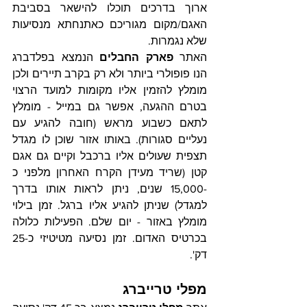
ארוך בדרכים תוכלו להישאר בסביבת 
האגם/מקום מגוריכם כאתנחתא מנסיעות 
שלא נגמרות.
האתר 
פארק החבלים
 הנמצא בפלדברג 
הנו פופולרי ביותר ולא רק בקרב תיירים ולכן 
מומלץ להזמין אליו מקומות למועד הרצוי 
בטרם ההגעה, אפשר גם במייל - מומלץ 
לתאם כשבוע מראש (חובה להגיע עם 
נעליים סגורות). באותו אזור שוכן לו מגדל 
תצפית שעולים אליו ברכבל וקיים גם אגם 
קטן (שריד מעידן הקרח האחרון מלפני כ 
-15,000 שנים, ניתן לראות אותו בדרך 
למגדל) שניתן להגיע אליו ברגל. זמן בילוי 
מומלץ באזור - יום שלם. הפעילות כלולה 
בכרטיס האדום. זמן נסיעה מטיטיזי כ-25 
דק'.
מפלי טרייברג