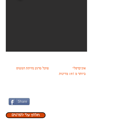
תקשורת בחו"ל על בסיס כרטיס SIM אמיתי, רב שימושי
שניתן להזמין בדואר בטרם המסע . מדובר בכרטיס
אוניברסלי
לטלפון נייד אשר
פועל מרגע נחיתת המטוס
ביותר מ 197 מדינות
ללא מחויבת לספק סלולרי כלשהו.
אפשר להתקשר, לסמס, לגלוש, לתכנן מסלולים, ואף פעם לא
לדאוג שוב על תשלום דמי נדידה הענק.
מחירים והזמנת SIM בדואר
בקישור
.
Share
תלחץ עלי לפרטים