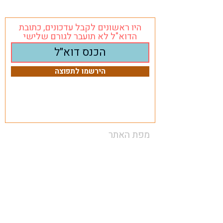
היו ראשונים לקבל עדכונים, כתובת
הדוא"ל לא תועבר לגורם שלישי
הירשמו לתפוצה
מפת האתר
ראשי
איך לטייל בזול
שימושי לתכנון הטיול
שאלות ותשובות
מנוע חיפוש טיסות
קופונים