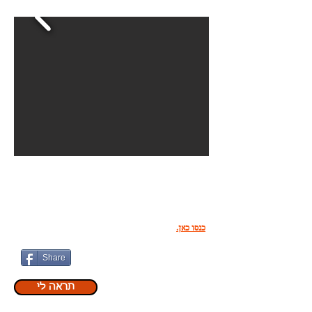
כל האטרקציות בחו"ל בנייד שלכם
פירוט:
אתר מרכז כרטיסים בכל רחבי העולם לאטרקציות המובילות,
הצגות ומוזיאונים בחו"ל. הזמנה קלה וקבלת כרטיסים
ישירות לנייד ללא צורך בהדפסה.
כנסו כאן.
Share
תראה לי