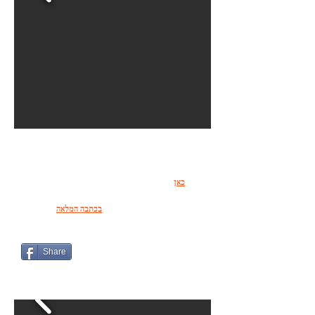
חוק אירופי מחייב את חברות התעופה לפצות את
הנוסעים בגין עיכובים ארוכים בטיסה, לפיו יש לשלם עד
700$ לנוסע בגין עיכוב בטיסה.
תבדקו
כאן
אם מגיע לכם החזר כספי בעבור טיסה
שהתעכבה.
תכיר את זכויותיך כנוסעה האוויר
בכתבה המלאה
.
Share
סים אוניברסלי לחו"ל, תקף ב-197 מדינות