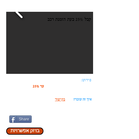
קופון להשכרת רכבים בחו"ל
קבל 25% בעת הזמנת רכב
פירוט:
מתכננים טיול? צריכים רכב?
קבלו
עד 25%
הנחה עבור
הזמנה באתר -
QEEQ
.
איך זה עובד?
כנסו
בקישור
, תבחרו רכב ותבצעו הזמנה.
Share
בדוק אפשרויות