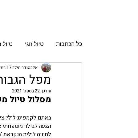
ראשי
איך לטייל בזול
קישורים שימושיים
קופ
כל הכתבות
טיול זוגי
טיול 
אלכסנדר מילר
17 במאי 2021
מפל הגבוה
עודכן:
22 בספט׳ 2021
מסלול טיול מש
באתם לקמפינג לילי, צי
הצעה לבילוי משפחתי א
לחוויה לילית הנקראת '