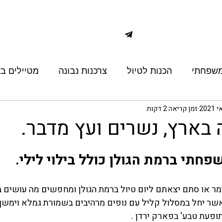
ונים
מנוע חיפוש טיסות
שיתופי פעולה
שאלות 
משפחתי
הכנות לטיול
צרכנות נבונה
מטיילים ב
זמן קריאה 2 דקות
 בארץ, נשרים ועץ מדבר.
פחתי ברמת הגולן כולל בילוי לילי.
מר או סתם יצאתם ליום טיול ברמת הגולן ומחפשים מה עושים בא
שר יחל במסלול קליל עם נופים מרהיבים בשמורת גמלא וימשך 
תופעת טבע' בפארק ירדן .